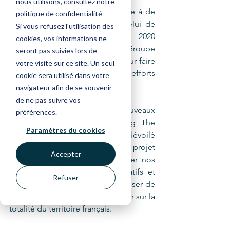
nous utilisons, consultez notre
En 2021, nous avons dû faire face à de 
politique de confidentialité
nombreux défis. Notamment celui de 
Si vous refusez l'utilisation des
perdurer, malgré une année 2020 
cookies, vos informations ne
fragilisée par la pandémie. Groupe 
seront pas suivies lors de
Global en a d’ailleurs profité pour faire 
votre visite sur ce site. Un seul
le point et se renforcer. Et nos efforts 
cookie sera utilisé dans votre
ont payé ! 
navigateur afin de se souvenir
de ne pas suivre vos
2021 nous a apporté de nouveaux 
préférences.
projets, tels que le co-working The 
Paramètres du cookies
Office à Monaco, qui vous sera dévoilé 
en mars prochain. Ce genre de projet 
Accepter
révèle notre capacité à conseiller nos 
clients, à être encore plus créatifs et 
Refuser
exigeants sur nos rendus, à adresser de 
larges surfaces et enfin, à travailler sur la 
totalité du territoire français. 