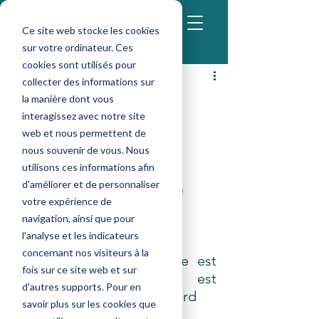
Ce site web stocke les cookies
sur votre ordinateur. Ces
cookies sont utilisés pour
admin-compta8
collecter des informations sur
17 déc. 2021
2 min de lecture
Bonne fin d'année à
la manière dont vous
interagissez avec notre site
toutes et à tous !
web et nous permettent de
nous souvenir de vous. Nous
Les vœux F
ranck 
utilisons ces informations afin
d'améliorer et de personnaliser
NEDJAR, Président de 
votre expérience de
Groupe Global
navigation, ainsi que pour
l'analyse et les indicateurs
concernant nos visiteurs à la
«  Être défié dans la vie est 
fois sur ce site web et sur
inévitable, être vaincu est 
d'autres supports. Pour en
facultatif.
 » - 
Roger Crawford
savoir plus sur les cookies que