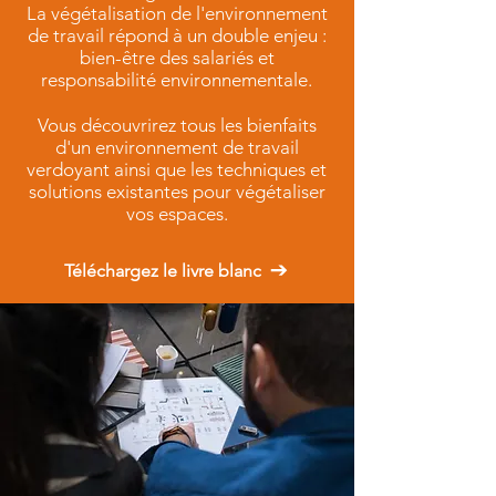
La végétalisation de l'environnement
de travail répond à un double enjeu :
bien-être des salariés et
responsabilité environnementale.
Vous découvrirez tous les bienfaits
d'un environnement de travail
verdoyant ainsi que les techniques et
solutions existantes pour végétaliser
vos espaces.
Téléchargez le livre blanc