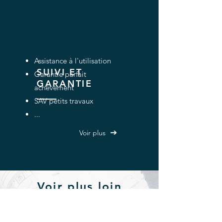
Assistance à l'utilisation
SUIVI ET
Garantie parfait
GARANTIE
achèvement
SAV petits travaux
...
Voir plus
Voir plus loin