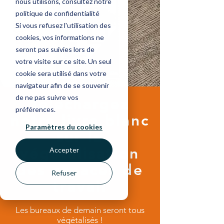
nous utilisons, consultez notre
politique de confidentialité
Si vous refusez l'utilisation des
cookies, vos informations ne
seront pas suivies lors de
votre visite sur ce site. Un seul
cookie sera utilisé dans votre
navigateur afin de se souvenir
de ne pas suivre vos
Téléchargez
préférences.
notre livre blanc
Paramètres du cookies
sur la
végétalisation
Accepter
des espaces de
Refuser
travail
Les bureaux de demain seront tous
végétalisés !