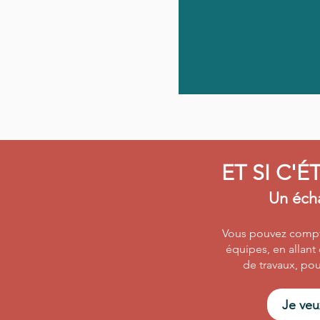
ET SI C'É
Un éch
Vous pouvez compte
équipes, en allant 
de travaux, pou
Je veu