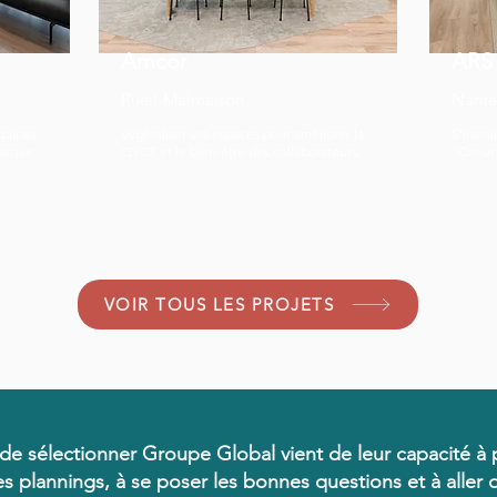
Amcor
ARS
Rueil-Malmaison
Nanter
quipes
Végétaliser ses espaces pour améliorer la
S'insta
marque.
QVCT et le bien-être des collaborateurs.
"Coeur 
VOIR TOUS LES PROJETS
de sélectionner Groupe Global vient de leur capacité à po
es plannings, à se poser les bonnes questions et à aller d