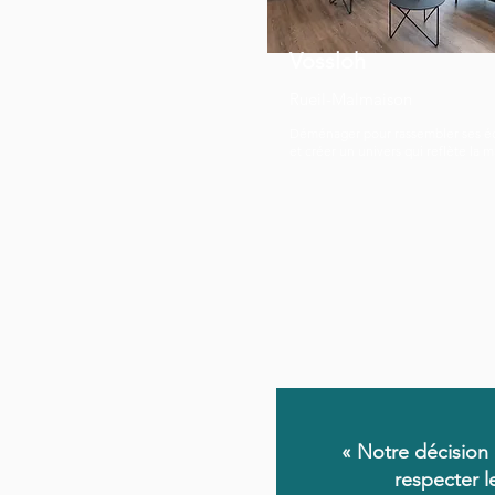
Vossloh
Rueil-Malmaison
Déménager pour rassembler ses é
et créer un univers qui reflète la 
« Notre décision 
respecter l