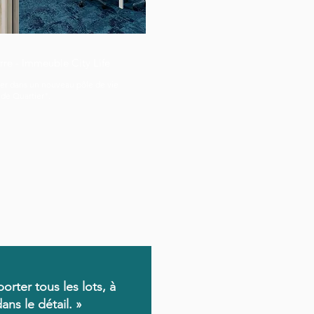
re - Immeuble City Life
ller dans un nouveau pôle de vie
de Quartier".
rter tous les lots, à
ans le détail. »