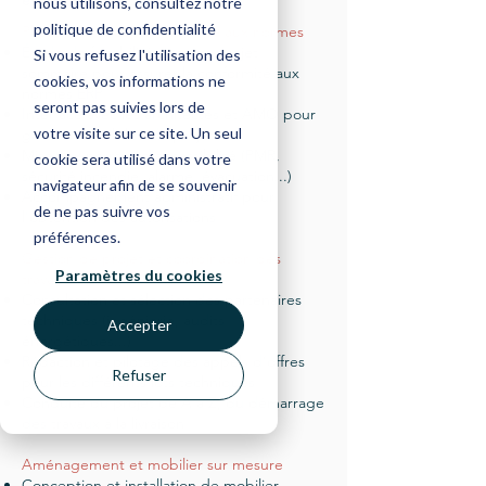
établissements
nous utilisons, consultez notre
politique de confidentialité
Phase de conception et mise aux normes
Étude de faisabilité et avant-projet
Si vous refusez l'utilisation des
sommaire pour assurer la conformité aux
cookies, vos informations ne
normes ERP
seront pas suivies lors de
Interface avec les architectes et AMO pour
votre visite sur ce site. Un seul
garantir la viabilité du projet
Mise aux normes d’accessibilité (PMR,
cookie sera utilisé dans votre
sécurité incendie, alarme, évacuation...)
navigateur afin de se souvenir
Accompagnement administratif pour
de ne pas suivre vos
l'obtention des autorisations
préférences.
Gestion de projet et coordination des
Paramètres du cookies
travaux
Consultation et sélection des partenaires
techniques (ingénierie, audits
Accepter
énergétiques...)
Rédaction et pilotage des appels d’offres
Refuser
pour les différents lots techniques
Conduite du projet de A à Z, du démarrage
des travaux à la livraison
Aménagement et mobilier sur mesure
Conception et installation de mobilier