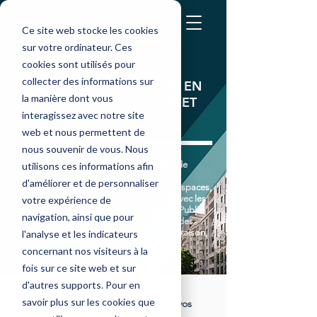
Ce site web stocke les cookies
sur votre ordinateur. Ces
cookies sont utilisés pour
collecter des informations sur
TRANSFORMEZ VOTRE ERP EN
la manière dont vous
UN ATOUT PÉDAGOGIQUE ET
interagissez avec notre site
IMMOBILIER
web et nous permettent de
nous souvenir de vous. Nous
Groupe Global accompagne les acteurs de
utilisons ces informations afin
l'éducation et de la petite enfance dans la
d'améliorer et de personnaliser
conception et la transformation de leurs espaces,
en garantissant leur mise en conformité avec les
votre expérience de
normes des Établissements Recevant du Public
navigation, ainsi que pour
(ERP). Notre expertise couvre l'ensemble des
étapes du projet, de l'étude initiale à la livraison,
l'analyse et les indicateurs
en assurant la sécurité, l'accessibilité et
concernant nos visiteurs à la
l'optimisation des espaces.
fois sur ce site web et sur
d'autres supports. Pour en
savoir plus sur les cookies que
Nos solutions d’aménagement pour vos