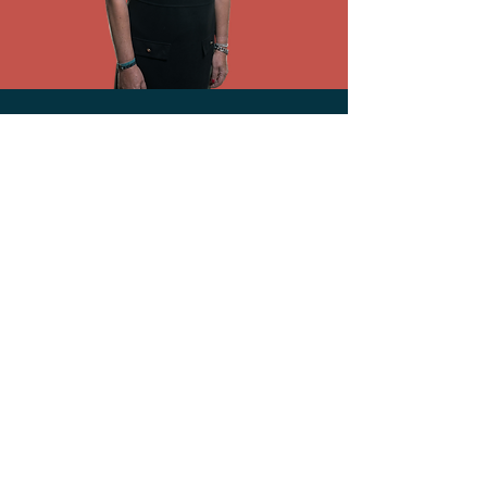
Nos agences
Groupe Global PARIS
51, rue Paul Meurice
75020 Paris
Voir sur Google Maps
01 82 30 21 00
Ressources
Plaquette Commerciale
Success stories :