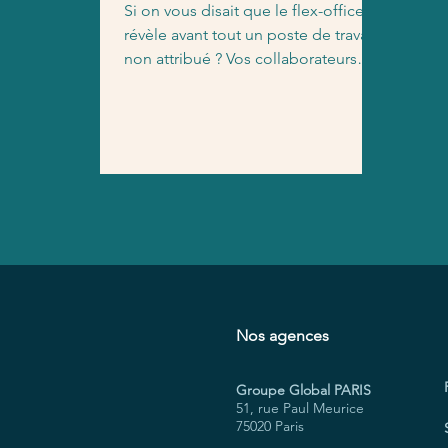
Si on vous disait que le flex-office
révèle avant tout un poste de travail
non attribué ? Vos collaborateurs
d’aujourd’hui et de...
Nos agences
Groupe Global PARIS
51, rue Paul Meurice
75020 Paris