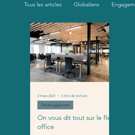
Tous les articles
Globaliens
Engagem
Aménagement
Actualités
Cas cl
2 mars 2021
3 min de lecture
Aménagement
On vous dit tout sur le flex-
office