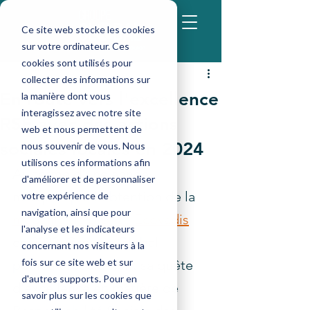
Ce site web stocke les cookies
sur votre ordinateur. Ces
cookies sont utilisés pour
admin-compta8
collecter des informations sur
20 févr. 2024
3 min de lecture
En route vers l'excellence
la manière dont vous
interagissez avec notre site
RSE avec des actions
web et nous permettent de
sociales locales en 2024
nous souvenir de vous. Nous
utilisons ces informations afin
Au terme d'une année 
d'améliorer et de personnaliser
marquée par l'obtention de la 
votre expérience de
navigation, ainsi que pour
médaille de bronze Ecovadis
l'analyse et les indicateurs
en 2023, Groupe Global 
concernant nos visiteurs à la
fois sur ce site web et sur
poursuit résolument sa quête 
d'autres supports. Pour en
d'excellence en matière de 
savoir plus sur les cookies que