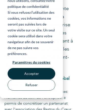
Responsabilité Sociale des 
nous utilisons, consultez notre
politique de confidentialité
Entreprises (RSE). Consciente 
Si vous refusez l'utilisation des
de l'impact significatif de la 
cookies, vos informations ne
RSE sur la société, l’entreprise 
seront pas suivies lors de
votre visite sur ce site. Un seul
s’oriente désormais vers des 
cookie sera utilisé dans votre
initiatives locales, notamment à 
navigateur afin de se souvenir
de ne pas suivre vos
travers un partenariat avec les 
préférences.
Restos du Cœur du Pré-Saint-
Paramètres du cookies
Gervais.
Accepter
L’engagement de Groupe Global 
envers la RSE
Refuser
Cloé Rullier, Chargée de Ressources 
Humaines au sein de l’entreprise, a 
permis de concrétiser un partenariat 
avec l'association des Restos du Cœur 