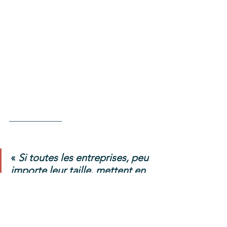
_____________ 
« 
Si toutes les entreprises, peu 
importe leur taille, mettent en 
place de bonnes pratiques 
RSE, les conséquences sur une 
échelle globale seront 
déterminantes. Il s’agit d’une 