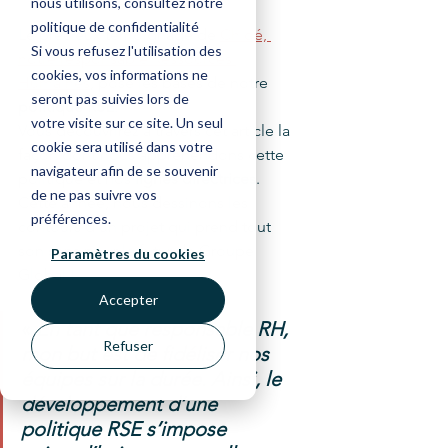
nous utilisons, consultez notre
politique de confidentialité
Le précieux témoignage de 
Chloé, 
Si vous refusez l'utilisation des
notre responsable Ressources 
cookies, vos informations ne
Humaines
, pose les bases de notre
seront pas suivies lors de
politique RSE
. 
votre visite sur ce site. Un seul
Vous découvrirez à travers cet article la 
cookie sera utilisé dans votre
façon dont nous appréhendons cette 
navigateur afin de se souvenir
politique et nos 
lignes directrices
. 
de ne pas suivre vos
Cette année, nous dessinons les 
préférences.
contours d’un projet qui prend tout 
son sens pour le futur de Groupe 
Paramètres du cookies
Global ! 
Accepter
« 
En tant que responsable RH, 
Refuser
mon but est de fidéliser nos 
équipes sur la durée. Ainsi, le 
développement d’une 
politique RSE s’impose 