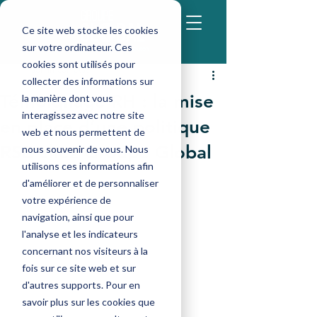
Ce site web stocke les cookies
sur votre ordinateur. Ces
cookies sont utilisés pour
admin-compta8
collecter des informations sur
22 juin 2022
5 min de lecture
Témoignage RH : la mise
la manière dont vous
interagissez avec notre site
en place d’une politique
web et nous permettent de
RSE chez Groupe Global
nous souvenir de vous. Nous
utilisons ces informations afin
d'améliorer et de personnaliser
votre expérience de
navigation, ainsi que pour
l'analyse et les indicateurs
concernant nos visiteurs à la
fois sur ce site web et sur
d'autres supports. Pour en
savoir plus sur les cookies que