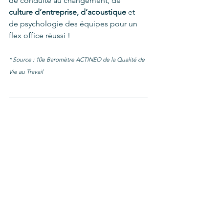
de conduite au changement, de 
culture d’entreprise, d’acoustique
 et 
de psychologie des équipes pour un 
flex office réussi ! 
* Source : 10e Baromètre ACTINEO de la Qualité de 
Vie au Travail 
Vous souhaitez savoir si les 
nouvelles tendances de flex 
office peuvent être adaptées à 
vos espaces de bureaux ?
Prenez directement contact 
avec nous.