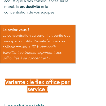
acoustique a des conséquences sur le 
moral, la 
productivité
 et la 
concentration de vos équipes. 
Le saviez-vous ?
La concentration au travail fait partie des 
principaux motifs d’insatisfaction des 
collaborateurs, « 
37 % des actifs 
travaillant au bureau expriment des 
difficultés à se concentrer*
 ».
Variante : le flex office par 
service !