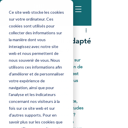
Ce site web stocke les cookies
sur votre ordinateur. Ces
cookies sont utilisés pour
admin-compta8
collecter des informations sur
30 oct. 2023
4 min de lecture
Le flex office est-il adapté
la manière dont vous
interagissez avec notre site
à votre entreprise ?
web et nous permettent de
Si vous vous posez des questions sur 
nous souvenir de vous. Nous
l’organisation en flex office au sein de 
utilisons ces informations afin
vos espaces de travail, cet article est 
d'améliorer et de personnaliser
fait pour vous ! Groupe Global vous 
votre expérience de
donne les clés pour vous lancer 
navigation, ainsi que pour
sereinement dans une nouvelle 
l'analyse et les indicateurs
organisation qui, sans aucun doute, 
concernant nos visiteurs à la
changera profondément les habitudes 
fois sur ce site web et sur
de travail de vos équipes. Le défi ? 
d'autres supports. Pour en
Garder sa propre identité dans un 
savoir plus sur les cookies que