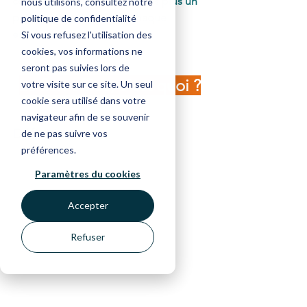
contexte où nous n’attribuons plus un 
nous utilisons, consultez notre
poste de travail précis à chaque 
politique de confidentialité
employé.
Si vous refusez l'utilisation des
cookies, vos informations ne
seront pas suivies lors de
Le flex office, c’est quoi ?
votre visite sur ce site. Un seul
cookie sera utilisé dans votre
navigateur afin de se souvenir
Définition
de ne pas suivre vos
préférences.
Paramètres du cookies
Accepter
Refuser