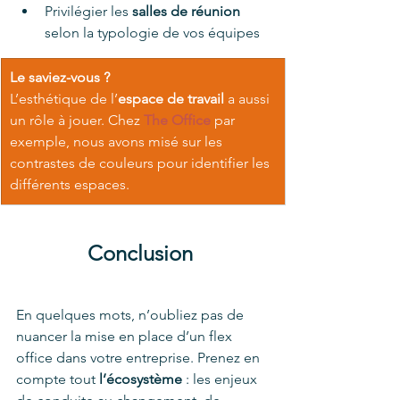
Privilégier les 
salles de réunion 
selon la typologie de vos équipes 
Le saviez-vous ?
L’esthétique de l’
espace de travail
 a aussi 
un rôle à jouer. Chez 
The Office
 par 
exemple, nous avons misé sur les 
contrastes de couleurs pour identifier les 
différents espaces. 
Conclusion
En quelques mots, n’oubliez pas de 
nuancer la mise en place d’un flex 
office dans votre entreprise. Prenez en 
compte tout 
l’écosystème
 : les enjeux 